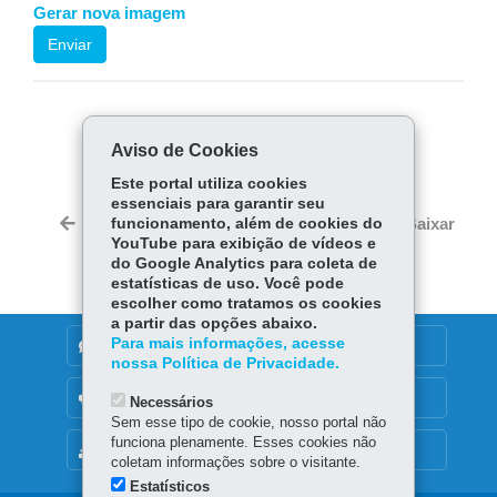
Gerar nova imagem
Enviar
COMPARTILHE:
Aviso de Cookies
Facebook
WhatsApp
Este portal utiliza cookies
essenciais para garantir seu
Twitter
Voltar
funcionamento, além de cookies do
Início
Imprimir
Baixar
YouTube para exibição de vídeos e
do Google Analytics para coleta de
estatísticas de uso. Você pode
escolher como tratamos os cookies
a partir das opções abaixo.
Para mais informações, acesse
DENUNCIE CORRUPÇÃO
nossa Política de Privacidade.
OUVIDORIA
Necessários
Sem esse tipo de cookie, nosso portal não
funciona plenamente. Esses cookies não
MAPA DO SITE
coletam informações sobre o visitante.
Estatísticos